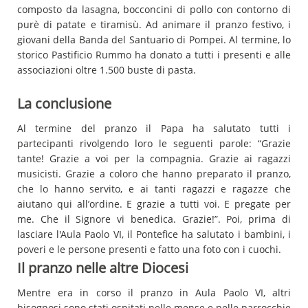
composto da lasagna, bocconcini di pollo con contorno di
purè di patate e tiramisù. Ad animare il pranzo festivo, i
giovani della Banda del Santuario di Pompei. Al termine, lo
storico Pastificio Rummo ha donato a tutti i presenti e alle
associazioni oltre 1.500 buste di pasta.
La conclusione
Al termine del pranzo il Papa ha salutato tutti i
partecipanti rivolgendo loro le seguenti parole: “Grazie
tante! Grazie a voi per la compagnia. Grazie ai ragazzi
musicisti. Grazie a coloro che hanno preparato il pranzo,
che lo hanno servito, e ai tanti ragazzi e ragazze che
aiutano qui all’ordine. E grazie a tutti voi. E pregate per
me. Che il Signore vi benedica. Grazie!”. Poi, prima di
lasciare l'Aula Paolo VI, il Pontefice ha salutato i bambini, i
poveri e le persone presenti e fatto una foto con i cuochi.
Il pranzo nelle altre Diocesi
Mentre era in corso il pranzo in Aula Paolo VI, altri
bisognosi sono stati ospitati nelle mense e nelle parrocchie