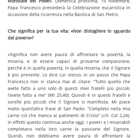
Mondiale dei Poveri
. Domenica prossima, 19 novembre,
Papa Francesco presiederà la Celebrazione eucaristica in
occasione della ricorrenza nella Basilica di San Pietro.
Che significa per la tua vita: «Non distogliere lo sguardo
dal povero»?
«Significa non avere paura di affrontare la povertà, la
miseria, e di essere capaci di provarne compassione,
perché è in quella povertà, in quella miseria, che il Signore
è più presente. Lo dice Lui stesso, in un passo che Papa
Francesco non si stanca mai di citare: “Tutto quello che
avete fatto a uno solo di questi miei fratelli più piccoli,
l'avete fatto a me” (Mt 25,40). Quindi è in questi fratelli e
sorelle più piccoli che il Signore si manifesta. Mi piace
molto quest’altra frase di San Paolo: “Completo nella mia
carne ciò che manca ai patimenti di Cristo” (
cfr
. Col 2,24).
In effetti questo continua anche oggi. I poveri e i miserabili
completano nella loro carne la passione del Signore.
Quindi, non dobbiamo avere paura di affrontare la