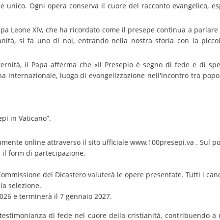
pe unico. Ogni opera conserva il cuore del racconto evangelico, e
 Papa Leone XIV, che ha ricordato come il presepe continua a parlare
nità, si fa uno di noi, entrando nella nostra storia con la picco
ternità, il Papa afferma che «Il Presepio è segno di fede e di sp
internazionale, luogo di evangelizzazione nell'incontro tra popol
pi in Vaticano”.
ente online attraverso il sito ufficiale
www.100presepi.va
. Sul po
 il form di partecipazione.
ommissione del Dicastero valuterà le opere presentate. Tutti i can
la selezione.
026 e terminerà il 7 gennaio 2027.
a testimonianza di fede nel cuore della cristianità, contribuendo 