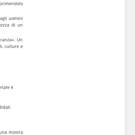
sprimendolo
 agli uomini
lezza di un
eranza». Un
i, culture e
rtale è
didati
a una mostra