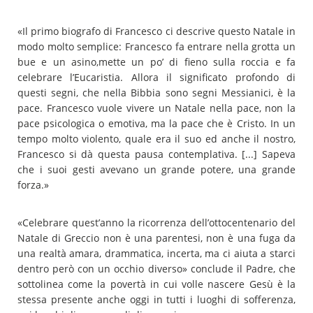
«Il primo biografo di Francesco ci descrive questo Natale in
modo molto semplice: Francesco fa entrare nella grotta un
bue e un asino,mette un po’ di fieno sulla roccia e fa
celebrare l’Eucaristia. Allora il significato profondo di
questi segni, che nella Bibbia sono segni Messianici, è la
pace. Francesco vuole vivere un Natale nella pace, non la
pace psicologica o emotiva, ma la pace che è Cristo. In un
tempo molto violento, quale era il suo ed anche il nostro,
Francesco si dà questa pausa contemplativa. [...] Sapeva
che i suoi gesti avevano un grande potere, una grande
forza.»
«Celebrare quest’anno la ricorrenza dell’ottocentenario del
Natale di Greccio non è una parentesi, non è una fuga da
una realtà amara, drammatica, incerta, ma ci aiuta a starci
dentro però con un occhio diverso» conclude il Padre, che
sottolinea come la povertà in cui volle nascere Gesù è la
stessa presente anche oggi in tutti i luoghi di sofferenza,