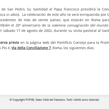
ca de San Pedro, Su Santidad el Papa Francisco presidirá la Con
ca in albis
). La celebración de este año se verá enriquecida por 
rocedentes de más de veinte países, que estarán en Roma para
mbién el 20º aniversario de
la solemne consagración del mundo
el sábado 17 de agosto de 2002, durante su visita pastoral al San
erva previa
en la página web del Pontificio Consejo para la Prom
n Pío X,
Via della Conciliazione 7
, Roma, los siguientes días:
© Copyright PCPNE, Stato Città del Vaticano. Tutti i diritti sono riservati.