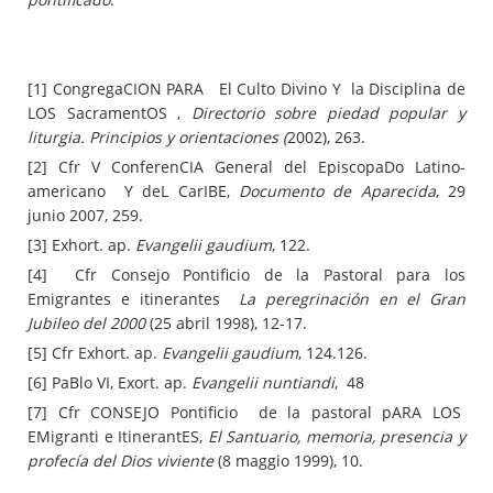
[1] CongregaCION PARA El Culto Divino Y la Disciplina de
LOS SacramentOS ,
Directorio sobre piedad popular y
liturgia. Principios y orientaciones (
2002), 263.
[2] Cfr V ConferenCIA General del EpiscopaDo Latino-
americano Y deL CarIBE,
Documento de Aparecida
, 29
junio 2007, 259.
[3] Exhort. ap.
Evangelii gaudium
, 122.
[4] Cfr Consejo Pontificio de la Pastoral para los
Emigrantes e itinerantes
La peregrinación en el Gran
Jubileo del 2000
(25 abril 1998), 12-17.
[5] Cfr Exhort. ap.
Evangelii gaudium
, 124.126.
[6] PaBlo VI, Exort. ap.
Evangelii nuntiandi
, 48
[7] Cfr CONSEJO Pontificio de la pastoral pARA LOS
EMigranti e ItinerantES,
El Santuario, memoria, presencia y
profecía del Dios viviente
(8 maggio 1999), 10.