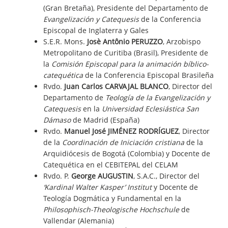
(Gran Bretaña), Presidente del Departamento de
Evangelización y Catequesis
de la Conferencia
Episcopal de Inglaterra y Gales
S.E.R. Mons.
Josè Antônio PERUZZO
, Arzobispo
Metropolitano de Curitiba (Brasil), Presidente de
la
Comisión Episcopal para la animación bíblico-
catequética
de la Conferencia Episcopal Brasileña
Rvdo.
Juan Carlos CARVAJAL BLANCO
, Director del
Departamento de
Teología de la Evangelización y
Catequesis
en la
Universidad Eclesiástica San
Dámaso
de Madrid (España)
Rvdo.
Manuel José JIMÉNEZ RODRÍGUEZ
, Director
de la
Coordinación de Iniciación cristiana
de la
Arquidiócesis de Bogotá (Colombia) y Docente de
Catequética en el CEBITEPAL del CELAM
Rvdo. P.
George AUGUSTIN
, S.A.C., Director del
‘Kardinal Walter Kasper’ Institut
y Docente de
Teología Dogmática y Fundamental en la
Philosophisch-Theologische Hochschule
de
Vallendar (Alemania)