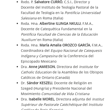
Rvdo. P.
Salvatore CURRÒ
, C.S.I., Director y
Docente del Instituto de Teología Pastoral de la
Facultad de Teología en la
Pontificia Universidad
Salesiana
en Roma (Italia)
Rvda. Hna.
Albertine ILUNGA NKULU
, F.M.A.,
Docente de Catequética Fundamental en la
Pontificia Facultad de Ciencias de la Educación
‘Auxilium’
en Roma (Italia)
Rvda. Hna.
María Amalia OROZCO GARCÍA
, F.M.A.,
Coordinadora del
Equipo Nacional de Catequesis
Indígena y Campesina
de la Conferencia del
Episcopado Mexicano
Dra.
Anne JAMIESON
, Directora del
Institute for
Catholic Education
de la Asamblea de los Obispos
Católicos de Ontario (Canadá)
Dr.
Sándor KESZELI
, Docente de Religión en
Szeged (Hungría) y Presidente Nacional del
Movimiento
Comunidad de Vida Cristiana
Dra.
Isabelle MOREL
, Directora adjunta del
Institut
Supérieur de Pastorale Catéchétique
del
Instituto
Católico
de Paris (Francia)