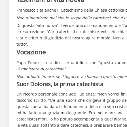
Francesco cita anche il Catechismo della Chiesa cattolica p
Non dimenticate mai che lo scopo della catechesi, che è un
Di questa “vita nuova” il vero e unico comandamento è “l’
e resurrezione. “Cari catechisti e catechiste, voi siete ch
vita e criterio di giudizio del nostro agire morale. Non 
tutto”.
Vocazione
Papa Francesco si dice certo, infine, che “questo camm
al
ministero di catechista”
.
Non abbiate timore: se il Signore vi chiama a questo minis
Suor Dolores, la prima catechista
Un ricordo personale conclude l'udienza: "Non vorrei fini
discorso scritto. "C’è una suora che dirigeva il gruppo d
questa suora, ha dato le fondamenta della mia vita cristia
mi ha fatto una grazia molto grande. Era molto anziana, io 
catechista) morì. Io ho potuto accompagnarla quel giorno.
la vita quasi soltanto a dare catechesi, a preparare bamb