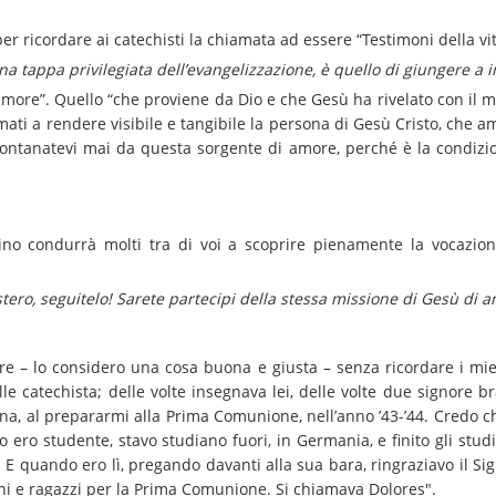
er ricordare ai catechisti la chiamata ad essere “Testimoni della vi
a tappa privilegiata dell’evangelizzazione, è quello di giungere a 
amore”. Quello “che proviene da Dio e che Gesù ha rivelato con il m
iamati a rendere visibile e tangibile la persona di Gesù Cristo, che 
allontanatevi mai da questa sorgente di amore, perché è la condizi
ino condurrà molti tra di voi a scoprire pienamente la vocazion
tero, seguitelo! Sarete partecipi della stessa missione di Gesù di 
re – lo considero una cosa buona e giusta – senza ricordare i miei
elle catechista; delle volte insegnava lei, delle volte due signore
na, al prepararmi alla Prima Comunione, nell’anno ’43-’44. Credo c
ero studente, stavo studiano fuori, in Germania, e finito gli studi 
 E quando ero lì, pregando davanti alla sua bara, ringraziavo il S
ini e ragazzi per la Prima Comunione. Si chiamava Dolores".