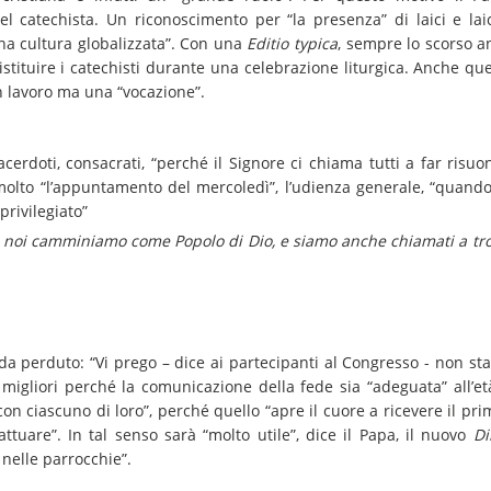
el catechista. Un riconoscimento per “la presenza” di laici e lai
na cultura globalizzata”. Con una
Editio typica
, sempre lo scorso a
tituire i catechisti durante una celebrazione liturgica. Anche qu
un lavoro ma una “vocazione”.
sacerdoti, consacrati, “perché il Signore ci chiama tutti a far risu
olto “l’appuntamento del mercoledì”, l’udienza generale, “quand
rivilegiato”
sa, noi camminiamo come Popolo di Dio, e siamo anche chiamati a tr
 perduto: “Vi prego – dice ai partecipanti al Congresso - non st
à migliori perché la comunicazione della fede sia “adeguata” all’
on ciascuno di loro”, perché quello “apre il cuore a ricevere il pri
tuare”. In tal senso sarà “molto utile”, dice il Papa, il nuovo
Di
nelle parrocchie”.