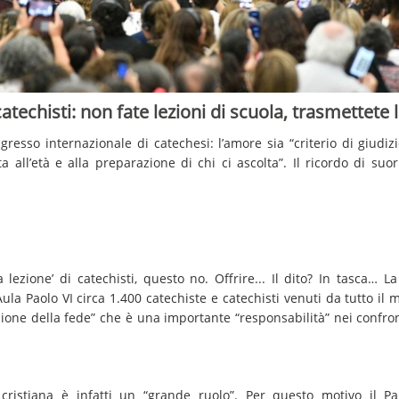
catechisti: non fate lezioni di scuola, trasmettete 
gresso internazionale di catechesi: l’amore sia “criterio di giudiz
 all’età e alla preparazione di chi ci ascolta”. Il ricordo di suo
a lezione’ di catechisti, questo no. Offrire... Il dito? In tasca
ula Paolo VI circa 1.400 catechiste e catechisti venuti da tutto il
ssione della fede” che è una importante “responsabilità” nei confro
tà cristiana è infatti un “grande ruolo”. Per questo motivo il