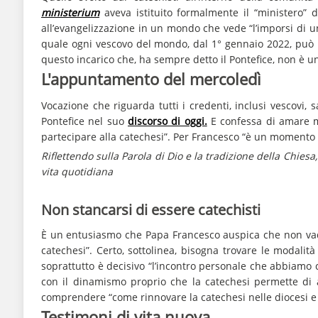
ministerium
aveva istituito formalmente il “ministero” d
all’evangelizzazione in un mondo che vede “l’imporsi di u
quale ogni vescovo del mondo, dal 1° gennaio 2022, può is
questo incarico che, ha sempre detto il Pontefice, non è 
L'appuntamento del mercoledì
Vocazione che riguarda tutti i credenti, inclusi vescovi, 
Pontefice nel suo
discorso di oggi.
E confessa di amare m
partecipare alla catechesi”. Per Francesco “è un momento p
Riflettendo sulla Parola di Dio e la tradizione della Chie
vita quotidiana
Non stancarsi di essere catechisti
È un entusiasmo che Papa Francesco auspica che non vada
catechesi”. Certo, sottolinea, bisogna trovare le modalit
soprattutto è decisivo “l’incontro personale che abbiamo c
con il dinamismo proprio che la catechesi permette di at
comprendere “come rinnovare la catechesi nelle diocesi e 
Testimoni di vita nuova