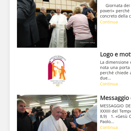
Giornata dei p
poveri» perché 
concreto della c
Continua
Logo e mot
La dimensione d
nota una porta
perché chiede ai
due...
Continua
Messaggio 
MESSAGGIO DE
XXXIII del Temp
8,9) 1. «Gesù Cr
Paolo...
Continua