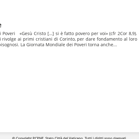
e
 Poveri «Gesù Cristo […] si è fatto povero per voi» (cfr 2Cor 8,9)
si rivolge ai primi cristiani di Corinto, per dare fondamento al lor
i bisognosi. La Giornata Mondiale dei Poveri torna anche...
© Copyright PCPNE, Stato Città del Vaticano. Tutti i diritti sono riservati.