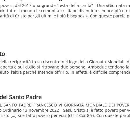
overi, dal 2017 una grande “festa della carità” Una «Giornata m
«in tutto il mondo le comunità cristiane diventino sempre più e m
arità di Cristo per gli ultimi e i più bisognosi». Con queste parole p
to
ella reciprocità trova riscontro nel logo della Giornata Mondiale de
 aperta e sul ciglio si ritrovano due persone. Ambedue tendono l
uto, l’altra perché intende offrirlo. In effetti, è difficile comprende
del Santo Padre
L SANTO PADRE FRANCESCO VI GIORNATA MONDIALE DEI POVER
o Ordinario 13 novembre 2022 Gesù Cristo si è fatto povero per vo
isto […] si è fatto povero per voi» (cfr 2 Cor 8,9). Con queste parol