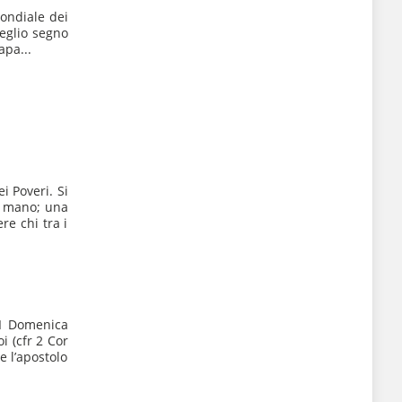
ondiale dei
eglio segno
apa...
i Poveri. Si
a mano; una
re chi tra i
I Domenica
i (cfr 2 Cor
e l’apostolo