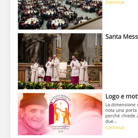
Continua
Santa Messa
Logo e mot
La dimensione d
nota una porta
perché chiede ai
due...
Continua