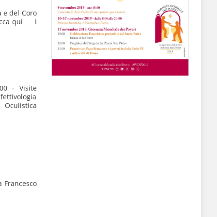
a e del Coro
clicca qui I
00 - Visite
ettivologia
 Oculistica
pa Francesco