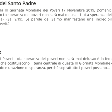
del Santo Padre
la III Giornata Mondiale dei Poveri 17 Novembre 2019, Domenica
o La speranza dei poveri non sarà mai delusa 1. «La speranza dei
a» (Sal 9,19). Le parole del Salmo manifestano una incredibile
erità...
e
ei Poveri «La speranza dei poveri non sarà mai delusa» è la fed
 che costituiscono il tema centrale di questa III Giornata Mondiale 
o e un’azione di speranza, perché soprattutto i poveri possano...