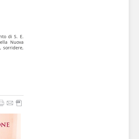
to di S. E.
della Nuova
 sorridere,