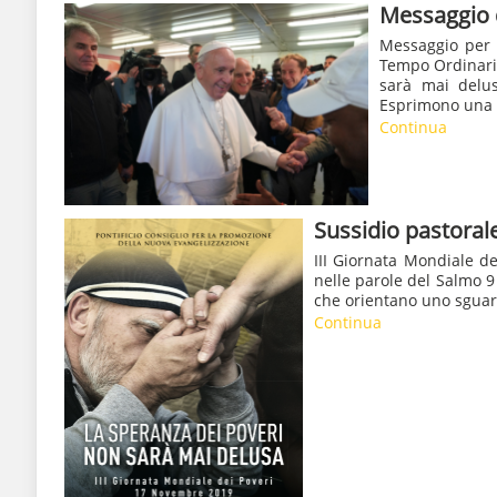
Messaggio 
Messaggio per 
Tempo Ordinari
sarà mai delus
Esprimono una v
Continua
Sussidio pastoral
III Giornata Mondiale d
nelle parole del Salmo 9
che orientano uno sguard
Continua