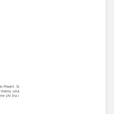
i Poveri. Si
a mano; una
re chi tra i