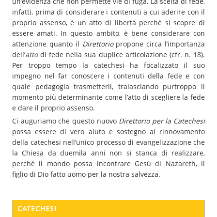
un’evidenza che non permette vie di fuga. La scelta di fede,
infatti, prima di considerare i contenuti a cui aderire con il
proprio assenso, è un atto di libertà perché si scopre di
essere amati. In questo ambito, è bene considerare con
attenzione quanto il
Direttorio
propone circa l’importanza
dell’
atto
di fede nella sua duplice articolazione (cfr. n. 18).
Per troppo tempo la catechesi ha focalizzato il suo
impegno nel far conoscere i contenuti della fede e con
quale pedagogia trasmetterli, tralasciando purtroppo il
momento più determinante come l’atto di scegliere la fede
e dare il proprio assenso.
Ci auguriamo che questo nuovo
Direttorio per la Catechesi
possa essere di vero aiuto e sostegno al rinnovamento
della catechesi nell’unico processo di evangelizzazione che
la Chiesa da duemila anni non si stanca di realizzare,
perché il mondo possa incontrare Gesù di Nazareth, il
figlio di Dio fatto uomo per la nostra salvezza.
CATECHESI