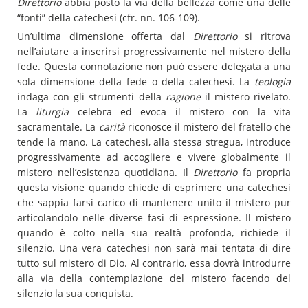
Direttorio
abbia posto la via della bellezza come una delle
“fonti” della catechesi (cfr. nn. 106-109).
Un’ultima dimensione offerta dal
Direttorio
si ritrova
nell’aiutare a inserirsi progressivamente nel mistero della
fede. Questa connotazione non può essere delegata a una
sola dimensione della fede o della catechesi. La
teologia
indaga con gli strumenti della
ragione
il mistero rivelato.
La
liturgia
celebra ed evoca il mistero con la vita
sacramentale. La
carità
riconosce il mistero del fratello che
tende la mano. La catechesi, alla stessa stregua, introduce
progressivamente ad accogliere e vivere globalmente il
mistero nell’esistenza quotidiana. Il
Direttorio
fa propria
questa visione quando chiede di esprimere una catechesi
che sappia farsi carico di mantenere unito il mistero pur
articolandolo nelle diverse fasi di espressione. Il mistero
quando è colto nella sua realtà profonda, richiede il
silenzio. Una vera catechesi non sarà mai tentata di dire
tutto sul mistero di Dio. Al contrario, essa dovrà introdurre
alla via della contemplazione del mistero facendo del
silenzio la sua conquista.