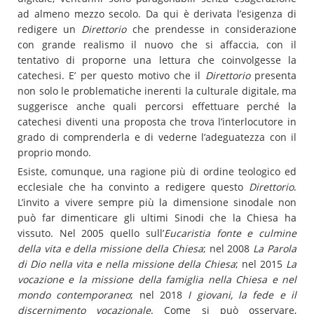
ad almeno mezzo secolo. Da qui è derivata l’esigenza di
redigere un
Direttorio
che prendesse in considerazione
con grande realismo il nuovo che si affaccia, con il
tentativo di proporne una lettura che coinvolgesse la
catechesi. E’ per questo motivo che il
Direttorio
presenta
non solo le problematiche inerenti la culturale digitale, ma
suggerisce anche quali percorsi effettuare perché la
catechesi diventi una proposta che trova l’interlocutore in
grado di comprenderla e di vederne l’adeguatezza con il
proprio mondo.
Esiste, comunque, una ragione più di ordine teologico ed
ecclesiale che ha convinto a redigere questo
Direttorio
.
L’invito a vivere sempre più la dimensione sinodale non
può far dimenticare gli ultimi Sinodi che la Chiesa ha
vissuto. Nel 2005 quello sull’
Eucaristia
fonte e culmine
della vita e della missione della Chiesa
; nel 2008
La Parola
di Dio nella vita e nella missione della Chiesa
; nel 2015
La
vocazione e la missione della famiglia nella Chiesa e nel
mondo contemporaneo
; nel 2018
I giovani, la fede e il
discernimento vocazionale
. Come si può osservare,