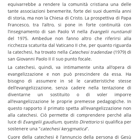
equivarrebbe a rendere la comunità cristiana una delle
tante associazioni benemerite, forte dei suoi duemila anni
di storia, ma non la Chiesa di Cristo. La prospettiva di Papa
Francesco, tra l’altro, si pone in forte continuità con
l’insegnamento di san Paolo VI nella
Evangelii nuntiandi
del 1975. Ambedue non fanno altro che riferirsi alla
ricchezza scaturita dal Vaticano II che, per quanto riguarda
la catechesi, ha trovato nella
Catechesi tradendae
(1979) di
san Giovanni Paolo II il suo punto focale.
La catechesi, quindi, va intimamente unita all’opera di
evangelizzazione e non può prescindere da essa. Ha
bisogno di assumere in sé le caratteristiche stesse
dell’evangelizzazione, senza cadere nella tentazione di
diventarne un sostituito o di voler imporre
all’evangelizzazione le proprie premesse pedagogiche. In
questo rapporto il primato spetta all’evangelizzazione non
alla catechesi. Ciò permette di comprendere perché alla
luce di
Evangelii gaudium
, questo
Direttorio
si qualifica per
sostenere una “
catechesi kerygmatica
”.
Cuore della catechesi è l’annuncio della persona di Gesù