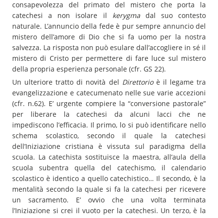
consapevolezza del primato del mistero che porta la
catechesi a non isolare il
kerygma
dal suo contesto
naturale. L’annuncio della fede è pur sempre annuncio del
mistero dell’amore di Dio che si fa uomo per la nostra
salvezza. La risposta non può esulare dall’accogliere in sé il
mistero di Cristo per permettere di fare luce sul mistero
della propria esperienza personale (cfr. GS 22).
Un ulteriore tratto di novità del
Direttorio
è il legame tra
evangelizzazione e catecumenato nelle sue varie accezioni
(cfr. n.62). E’ urgente compiere la “conversione pastorale”
per liberare la catechesi da alcuni lacci che ne
impediscono l’efficacia. Il primo, lo si può identificare nello
schema scolastico, secondo il quale la catechesi
dell’Iniziazione cristiana è vissuta sul paradigma della
scuola. La catechista sostituisce la maestra, all’aula della
scuola subentra quella del catechismo, il calendario
scolastico è identico a quello catechistico… Il secondo, è la
mentalità secondo la quale si fa la catechesi per ricevere
un sacramento. E’ ovvio che una volta terminata
l’Iniziazione si crei il vuoto per la catechesi. Un terzo, è la