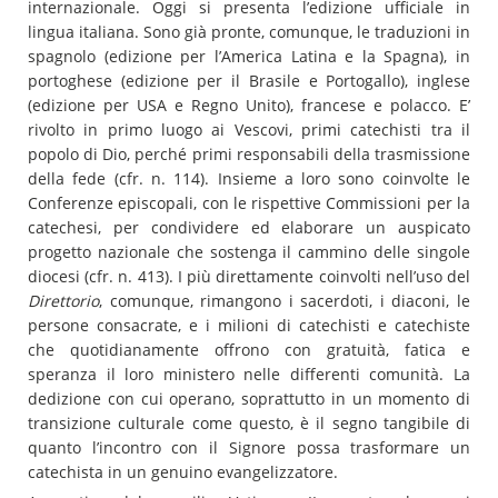
internazionale. Oggi si presenta l’edizione ufficiale in
lingua italiana. Sono già pronte, comunque, le traduzioni in
spagnolo (edizione per l’America Latina e la Spagna), in
portoghese (edizione per il Brasile e Portogallo), inglese
(edizione per USA e Regno Unito), francese e polacco. E’
rivolto in primo luogo ai Vescovi, primi catechisti tra il
popolo di Dio, perché primi responsabili della trasmissione
della fede (cfr. n. 114). Insieme a loro sono coinvolte le
Conferenze episcopali, con le rispettive Commissioni per la
catechesi, per condividere ed elaborare un auspicato
progetto nazionale che sostenga il cammino delle singole
diocesi (cfr. n. 413). I più direttamente coinvolti nell’uso del
Direttorio
, comunque, rimangono i sacerdoti, i diaconi, le
persone consacrate, e i milioni di catechisti e catechiste
che quotidianamente offrono con gratuità, fatica e
speranza il loro ministero nelle differenti comunità. La
dedizione con cui operano, soprattutto in un momento di
transizione culturale come questo, è il segno tangibile di
quanto l’incontro con il Signore possa trasformare un
catechista in un genuino evangelizzatore.