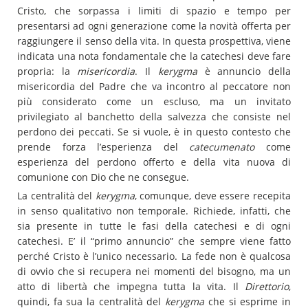
Cristo, che sorpassa i limiti di spazio e tempo per
presentarsi ad ogni generazione come la novità offerta per
raggiungere il senso della vita. In questa prospettiva, viene
indicata una nota fondamentale che la catechesi deve fare
propria: la
misericordia
. Il
kerygma
è annuncio della
misericordia del Padre che va incontro al peccatore non
più considerato come un escluso, ma un invitato
privilegiato al banchetto della salvezza che consiste nel
perdono dei peccati. Se si vuole, è in questo contesto che
prende forza l’esperienza del
catecumenato
come
esperienza del perdono offerto e della vita nuova di
comunione con Dio che ne consegue.
La centralità del
kerygma
, comunque, deve essere recepita
in senso qualitativo non temporale. Richiede, infatti, che
sia presente in tutte le fasi della catechesi e di ogni
catechesi. E’ il “primo annuncio” che sempre viene fatto
perché Cristo è l’unico necessario. La fede non è qualcosa
di ovvio che si recupera nei momenti del bisogno, ma un
atto di libertà che impegna tutta la vita. Il
Direttorio
,
quindi, fa sua la centralità del
kerygma
che si esprime in