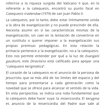
referirse a la riqueza surgida del Vaticano II que, en lo
referente a la catequesis, encontró su punto focal en
Catequesis tradendae
(1979) de san Juan Pablo II.
La catequesis, por lo tanto, debe estar íntimamente unida
a la obra de evangelización y no puede prescindir de ella.
Necesita asumir en sí las características mismas de la
evangelización, sin caer en la tentación de convertirse en
un sustituto o querer imponer a la evangelización sus
propias premisas pedagógicas. En esta relación la
primacía pertenece a la evangelización, no a la catequesis.
Esto nos permite entender por qué a la luz de
Evangelii
gaudium,
este
Directorio
está calificado para apoyar una
“
catequesis kerigmática
”.
El corazón de la catequesis es el anuncio de la persona de
Jesucristo, que va más allá de los límites del espacio y del
tiempo para presentarse a cada generación como la
novedad que se ofrece para alcanzar el sentido de la vida.
En esta perspectiva, se indica una nota fundamental que
la catequesis debe hacer suya: la
misericordia
. El
kerygma
es anuncio de la misericordia del Padre que sale al