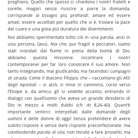
preghiera. Quello che spesso ci chiedono i nostri fratelli e
sorelle, magari senza riuscire a porre la domanda,
corrisponde ai bisogni più profondi: amare ed essere
amati, essere accettati per quello che si è, trovare la pace
del cuore e una gioia più duratura dei divertimenti.
Noi abbiamo sperimentato tutto ciò in una parola, anzi in
una persona, Gesù. Noi che, pur fragili e peccatori, siamo
stati inondati dal fiume in piena della bontà di Dio,
abbiamo questa missione: incontrare i nostri
contemporanei per far loro conoscere il suo amore. Non
tanto insegnando, mai giudicando, ma facendoci
compagni
di strada
. Come il diacono Filippo, che – raccontano gli Atti
degli Apostoli – si alzò, si mise in cammino, corse verso
l’Etiope e, da amico, gli si sedette accanto, entrando in
dialogo con quell’uomo che aveva un grande desiderio di
Dio in mezzo a molti dubbi (cfr
At
8,26-40). Quant’è
importante sentirci interpellati dalle domande degli
uomini e delle donne di oggi! Senza pretendere di avere
subito risposte e senza dare risposte preconfezionate, ma
condividendo
parole di vita
, non mirate a fare proseliti, ma