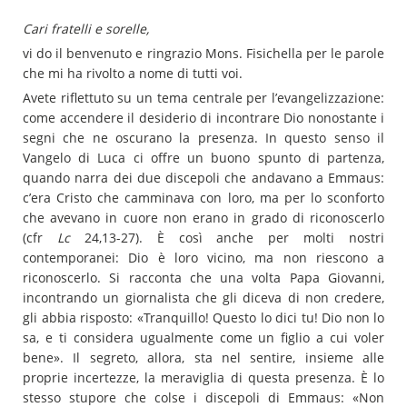
Cari fratelli e sorelle,
vi do il benvenuto e ringrazio Mons. Fisichella per le parole
che mi ha rivolto a nome di tutti voi.
Avete riflettuto su un tema centrale per l’evangelizzazione:
come accendere il desiderio di incontrare Dio nonostante i
segni che ne oscurano la presenza. In questo senso il
Vangelo di Luca ci offre un buono spunto di partenza,
quando narra dei due discepoli che andavano a Emmaus:
c’era Cristo che camminava con loro, ma per lo sconforto
che avevano in cuore non erano in grado di riconoscerlo
(cfr
Lc
24,13-27). È così anche per molti nostri
contemporanei: Dio è loro vicino, ma non riescono a
riconoscerlo. Si racconta che una volta Papa Giovanni,
incontrando un giornalista che gli diceva di non credere,
gli abbia risposto: «Tranquillo! Questo lo dici tu! Dio non lo
sa, e ti considera ugualmente come un figlio a cui voler
bene». Il segreto, allora, sta nel sentire, insieme alle
proprie incertezze, la meraviglia di questa presenza. È lo
stesso stupore che colse i discepoli di Emmaus: «Non