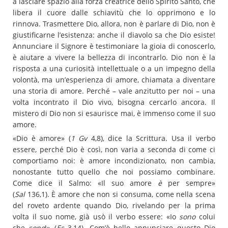
a lasciare spazio alla forza creatrice dello Spirito Santo, che
libera il cuore dalle schiavitù che lo opprimono e lo
rinnova. Trasmettere Dio, allora, non è parlare di Dio, non è
giustificarne l’esistenza: anche il diavolo sa che Dio esiste!
Annunciare il Signore è testimoniare la gioia di conoscerlo,
è aiutare a vivere la bellezza di incontrarlo. Dio non è la
risposta a una curiosità intellettuale o a un impegno della
volontà, ma un’esperienza di amore, chiamata a diventare
una storia di amore. Perché – vale anzitutto per noi – una
volta incontrato il Dio vivo, bisogna cercarlo ancora. Il
mistero di Dio non si esaurisce mai, è immenso come il suo
amore.
«Dio è amore» (
1 Gv
4,8), dice la Scrittura. Usa il verbo
essere, perché Dio è così, non varia a seconda di come ci
comportiamo noi: è amore incondizionato, non cambia,
nonostante tutto quello che noi possiamo combinare.
Come dice il Salmo: «Il suo amore
è
per sempre»
(
Sal
136,1). È amore che non si consuma, come nella scena
del roveto ardente quando Dio, rivelando per la prima
volta il suo nome, già usò il verbo essere: «Io
sono
colui
che
sono
!» (
Es
3,14). Com’è bello annunciare questo Dio