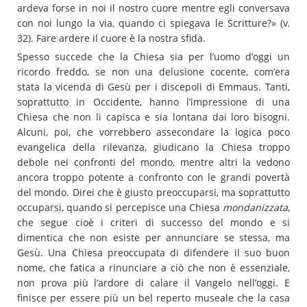
ardeva forse in noi il nostro cuore mentre egli conversava
con noi lungo la via, quando ci spiegava le Scritture?» (v.
32). Fare ardere il cuore è la nostra sfida.
Spesso succede che la Chiesa sia per l’uomo d’oggi un
ricordo freddo, se non una delusione cocente, com’era
stata la vicenda di Gesù per i discepoli di Emmaus. Tanti,
soprattutto in Occidente, hanno l’impressione di una
Chiesa che non li capisca e sia lontana dai loro bisogni.
Alcuni, poi, che vorrebbero assecondare la logica poco
evangelica della rilevanza, giudicano la Chiesa troppo
debole nei confronti del mondo, mentre altri la vedono
ancora troppo potente a confronto con le grandi povertà
del mondo. Direi che è giusto preoccuparsi, ma soprattutto
occuparsi, quando si percepisce una Chiesa
mondanizzata
,
che segue cioè i criteri di successo del mondo e si
dimentica che non esiste per annunciare se stessa, ma
Gesù. Una Chiesa preoccupata di difendere il suo buon
nome, che fatica a rinunciare a ciò che non è essenziale,
non prova più l’ardore di calare il Vangelo nell’oggi. E
finisce per essere più un bel reperto museale che la casa