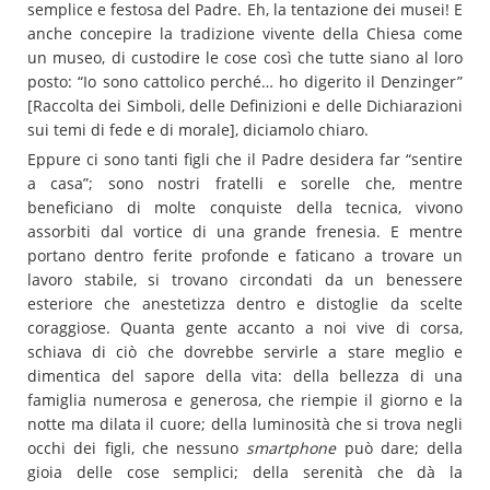
semplice e festosa del Padre. Eh, la tentazione dei musei! E
anche concepire la tradizione vivente della Chiesa come
un museo, di custodire le cose così che tutte siano al loro
posto: “Io sono cattolico perché… ho digerito il Denzinger”
[Raccolta dei Simboli, delle Definizioni e delle Dichiarazioni
sui temi di fede e di morale], diciamolo chiaro.
Eppure ci sono tanti figli che il Padre desidera far “sentire
a casa”; sono nostri fratelli e sorelle che, mentre
beneficiano di molte conquiste della tecnica, vivono
assorbiti dal vortice di una grande frenesia. E mentre
portano dentro ferite profonde e faticano a trovare un
lavoro stabile, si trovano circondati da un benessere
esteriore che anestetizza dentro e distoglie da scelte
coraggiose. Quanta gente accanto a noi vive di corsa,
schiava di ciò che dovrebbe servirle a stare meglio e
dimentica del sapore della vita: della bellezza di una
famiglia numerosa e generosa, che riempie il giorno e la
notte ma dilata il cuore; della luminosità che si trova negli
occhi dei figli, che nessuno
smartphone
può dare; della
gioia delle cose semplici; della serenità che dà la