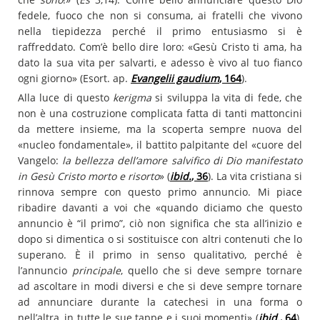
fedele, fuoco che non si consuma, ai fratelli che vivono
nella tiepidezza perché il primo entusiasmo si è
raffreddato. Com’è bello dire loro: «Gesù Cristo ti ama, ha
dato la sua vita per salvarti, e adesso è vivo al tuo fianco
ogni giorno» (Esort. ap.
Evangelii gaudium
, 164
).
Alla luce di questo
kerigma
si sviluppa la vita di fede, che
non è una costruzione complicata fatta di tanti mattoncini
da mettere insieme, ma la scoperta sempre nuova del
«nucleo fondamentale», il battito palpitante del «cuore del
Vangelo:
la bellezza dell’amore salvifico di Dio manifestato
in Gesù Cristo morto e risorto
» (
ibid.
, 36
). La vita cristiana si
rinnova sempre con questo primo annuncio. Mi piace
ribadire davanti a voi che «quando diciamo che questo
annuncio è “il primo”, ciò non significa che sta all’inizio e
dopo si dimentica o si sostituisce con altri contenuti che lo
superano. È il primo in senso qualitativo, perché è
l’annuncio
principale
, quello che si deve sempre tornare
ad ascoltare in modi diversi e che si deve sempre tornare
ad annunciare durante la catechesi in una forma o
nell’altra, in tutte le sue tappe e i suoi momenti» (
ibid.
, 64
).