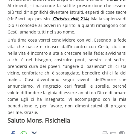
Altrimenti, si nasconde la sottile presunzione che essere
più “solidi” significhi diventare istruiti, esperti di cose sacre
(cfr Esort. ap. postsin.
Christus vivit
, 214
). Ma la sapienza di
Dio si concede ai poveri in spirito, a quanti rimangono con
Gesù, amando tutti nel suo nome.
Un’ultima cosa vorrei condividere con voi. Essendo la fede
vita che nasce e rinasce dall’incontro con Gesù, ciò che
nella vita è incontro aiuta a crescere nella fede: avvicinarsi
a chi è nel bisogno, costruire ponti, servire chi soffre,
prendersi cura dei poveri, “ungere di pazienza” chi ci sta
vicino, confortare chi è scoraggiato, benedire chi ci fa del
male... Così diventiamo segni viventi dell’Amore che
annunciamo. Vi ringrazio, cari fratelli e sorelle, perché
volete diffondere la gioia di essere amati da Dio e di amare
come Egli ci ha insegnato. Vi accompagno con la mia
benedizione e, per favore, non dimenticatevi di pregare
per me. Grazie.
Saluto Mons. Fisichella