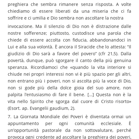
preghiera che sembra rimanere senza risposta. A volte
chiediamo di essere liberati da una miseria che ci fa
soffrire e ci umilia e Dio sembra non ascoltare la nostra
invocazione. Ma il silenzio di Dio non è distrazione dalle
nostre sofferenze; piuttosto, custodisce una parola che
chiede di essere accolta con fiducia, abbandonandoci in
Lui e alla sua volontà. È ancora il Siracide che lo attesta: “Il
giudizio di Dio sarà a favore del povero” (cfr 21,5). Dalla
povertà, dunque, può sgorgare il canto della più genuina
speranza. Ricordiamoci che «quando la vita interiore si
chiude nei propri interessi non vi è più spazio per gli altri,
non entrano più i poveri, non si ascolta più la voce di Dio,
non si gode più della dolce gioia del suo amore, non
palpita l’entusiasmo di fare il bene. […] Questa non è la
vita nello Spirito che sgorga dal cuore di Cristo risorto»
(Esort. ap. Evangelii gaudium, 2).
7. La Giornata Mondiale dei Poveri è diventata ormai un
appuntamento per ogni comunità ecclesiale. È
un’opportunità pastorale da non sottovalutare, perché
provoca ogni credente ad ascoltare la preghiera dei poveri,