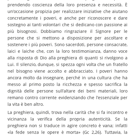
prendendo coscienza della loro presenza e necessità. È
un’occasione propizia per realizzare iniziative che aiutano
concretamente i poveri, e anche per riconoscere e dare
sostegno ai tanti volontari che si dedicano con passione ai
più bisognosi. Dobbiamo ringraziare il Signore per le
persone che si mettono a disposizione per ascoltare e
sostenere i più poveri. Sono sacerdoti, persone consacrate,
laici e laiche che, con la loro testimonianza, danno voce
alla risposta di Dio alla preghiera di quanti si rivolgono a
Lui. Il silenzio, dunque, si spezza ogni volta che un fratello
nel bisogno viene accolto e abbracciato. I poveri hanno
ancora molto da insegnare, perché in una cultura che ha
messo al primo posto la ricchezza e spesso sacrifica la
dignità delle persone sull’altare dei beni materiali, loro
remano contro corrente evidenziando che l’essenziale per
la vita è ben altro.
La preghiera, quindi, trova nella carità che si fa incontro e
vicinanza la verifica della propria autenticità. Se la
preghiera non si traduce in agire concreto è vana; infatti
«la fede senza le opere è morta» (Gc 2,26). Tuttavia, la