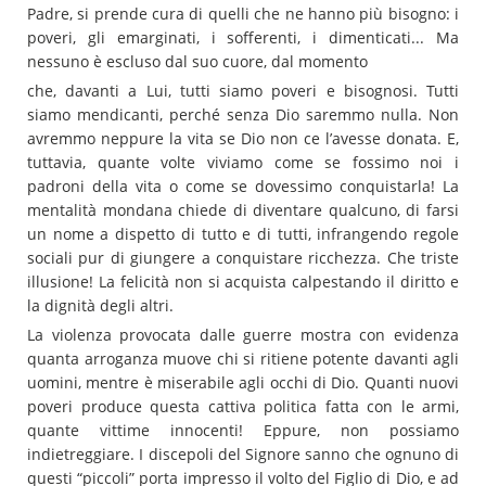
Padre, si prende cura di quelli che ne hanno più bisogno: i
poveri, gli emarginati, i sofferenti, i dimenticati... Ma
nessuno è escluso dal suo cuore, dal momento
che, davanti a Lui, tutti siamo poveri e bisognosi. Tutti
siamo mendicanti, perché senza Dio saremmo nulla. Non
avremmo neppure la vita se Dio non ce l’avesse donata. E,
tuttavia, quante volte viviamo come se fossimo noi i
padroni della vita o come se dovessimo conquistarla! La
mentalità mondana chiede di diventare qualcuno, di farsi
un nome a dispetto di tutto e di tutti, infrangendo regole
sociali pur di giungere a conquistare ricchezza. Che triste
illusione! La felicità non si acquista calpestando il diritto e
la dignità degli altri.
La violenza provocata dalle guerre mostra con evidenza
quanta arroganza muove chi si ritiene potente davanti agli
uomini, mentre è miserabile agli occhi di Dio. Quanti nuovi
poveri produce questa cattiva politica fatta con le armi,
quante vittime innocenti! Eppure, non possiamo
indietreggiare. I discepoli del Signore sanno che ognuno di
questi “piccoli” porta impresso il volto del Figlio di Dio, e ad