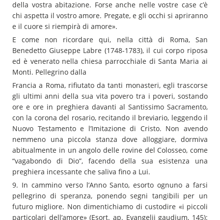
della vostra abitazione. Forse anche nelle vostre case c’è
chi aspetta il vostro amore. Pregate, e gli occhi si apriranno
e il cuore si riempirà di amore».
E come non ricordare qui, nella città di Roma, San
Benedetto Giuseppe Labre (1748-1783), il cui corpo riposa
ed è venerato nella chiesa parrocchiale di Santa Maria ai
Monti. Pellegrino dalla
Francia a Roma, rifiutato da tanti monasteri, egli trascorse
gli ultimi anni della sua vita povero tra i poveri, sostando
ore e ore in preghiera davanti al Santissimo Sacramento,
con la corona del rosario, recitando il breviario, leggendo il
Nuovo Testamento e l’Imitazione di Cristo. Non avendo
nemmeno una piccola stanza dove alloggiare, dormiva
abitualmente in un angolo delle rovine del Colosseo, come
“vagabondo di Dio”, facendo della sua esistenza una
preghiera incessante che saliva fino a Lui.
9. In cammino verso l’Anno Santo, esorto ognuno a farsi
pellegrino di speranza, ponendo segni tangibili per un
futuro migliore. Non dimentichiamo di custodire «i piccoli
particolari dell’amore» (Esort. ap. Evangelii gaudium, 145):