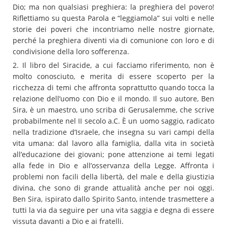
Dio; ma non qualsiasi preghiera: la preghiera del povero!
Riflettiamo su questa Parola e “leggiamola” sui volti e nelle
storie dei poveri che incontriamo nelle nostre giornate,
perché la preghiera diventi via di comunione con loro e di
condivisione della loro sofferenza.
2. Il libro del Siracide, a cui facciamo riferimento, non è
molto conosciuto, e merita di essere scoperto per la
ricchezza di temi che affronta soprattutto quando tocca la
relazione dell’uomo con Dio e il mondo. Il suo autore, Ben
Sira, è un maestro, uno scriba di Gerusalemme, che scrive
probabilmente nel II secolo a.C. È un uomo saggio, radicato
nella tradizione d’Israele, che insegna su vari campi della
vita umana: dal lavoro alla famiglia, dalla vita in società
all’educazione dei giovani; pone attenzione ai temi legati
alla fede in Dio e all’osservanza della Legge. Affronta i
problemi non facili della libertà, del male e della giustizia
divina, che sono di grande attualità anche per noi oggi.
Ben Sira, ispirato dallo Spirito Santo, intende trasmettere a
tutti la via da seguire per una vita saggia e degna di essere
vissuta davanti a Dio e ai fratelli.