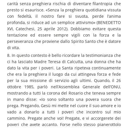
carità senza preghiera rischia di diventare filantropia che
presto si esaurisce. «Senza la preghiera quotidiana vissuta
con fedeltà, il nostro fare si svuota, perde l’anima
profonda, si riduce ad un semplice attivismo» (BENEDETTO
XVI, Catechesi, 25 aprile 2012). Dobbiamo evitare questa
tentazione ed essere sempre vigili con la forza e la
perseveranza che proviene dallo Spirito Santo che è datore
di vita.
8. In questo contesto è bello ricordare la testimonianza che
ci ha lasciato Madre Teresa di Calcutta, una donna che ha
dato la vita per i poveri. La Santa ripeteva continuamente
che era la preghiera il luogo da cui attingeva forza e fede
per la sua missione di servizio agli ultimi. Quando, il 26
ottobre 1985, parlò nell’Assemblea Generale dell’ONU,
mostrando a tutti la corona del Rosario che teneva sempre
in mano disse: «Io sono soltanto una povera suora che
prega. Pregando, Gesù mi mette nel cuore il suo amore e io
vado a donarlo a tutti i poveri che incontro sul mio
cammino. Pregate anche voi! Pregate, e vi accorgerete dei
poveri che avete accanto. Forse nello stesso pianerottolo