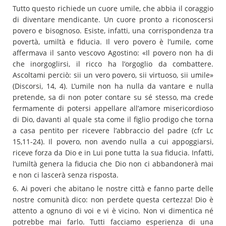
Tutto questo richiede un cuore umile, che abbia il coraggio
di diventare mendicante. Un cuore pronto a riconoscersi
povero e bisognoso. Esiste, infatti, una corrispondenza tra
povertà, umiltà e fiducia. Il vero povero è l’umile, come
affermava il santo vescovo Agostino: «Il povero non ha di
che inorgoglirsi, il ricco ha l’orgoglio da combattere.
Ascoltami perciò: sii un vero povero, sii virtuoso, sii umile»
(Discorsi, 14, 4). L’umile non ha nulla da vantare e nulla
pretende, sa di non poter contare su sé stesso, ma crede
fermamente di potersi appellare all’amore misericordioso
di Dio, davanti al quale sta come il figlio prodigo che torna
a casa pentito per ricevere l’abbraccio del padre (cfr Lc
15,11-24). Il povero, non avendo nulla a cui appoggiarsi,
riceve forza da Dio e in Lui pone tutta la sua fiducia. Infatti,
l’umiltà genera la fiducia che Dio non ci abbandonerà mai
e non ci lascerà senza risposta.
6. Ai poveri che abitano le nostre città e fanno parte delle
nostre comunità dico: non perdete questa certezza! Dio è
attento a ognuno di voi e vi è vicino. Non vi dimentica né
potrebbe mai farlo. Tutti facciamo esperienza di una