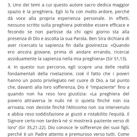
3. Uno dei temi a cui questo autore sacro dedica maggior
spazio è la preghiera. Egli lo fa con molto ardore, perché
dà voce alla propria esperienza personale. In effetti,
nessuno scritto sulla preghiera potrebbe essere efficace e
fecondo se non partisse da chi ogni giorno sta alla
presenza di Dio e ascolta la sua Parola. Ben Sira dichiara di
aver ricercato la sapienza fin dalla giovinezza: «Quando
ero ancora giovane, prima di andare errando, ricercai
assiduamente la sapienza nella mia preghiera» (Sir 51,13).
4. In questo suo percorso, egli scopre una delle realtà
fondamentali della rivelazione, cioè il fatto che i poveri
hanno un posto privilegiato nel cuore di Dio, a tal punto
che, davanti alla loro sofferenza, Dio è “impaziente” fino a
quando non ha reso loro giustizia: «La preghiera del
povero attraversa le nubi né si quieta finché non sia
arrivata; non desiste finché l’Altissimo non sia intervenuto
e abbia reso soddisfazione ai giusti e ristabilito l’equità. Il
Signore certo non tarderà né si mostrerà paziente verso di
loro” (Sir 35,21-22). Dio conosce le sofferenze dei suoi figli,
perché è un Padre attento e premuroso verso tutti. Come