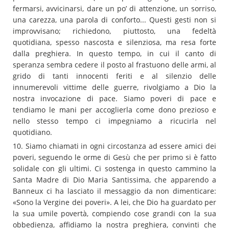
fermarsi, avvicinarsi, dare un po’ di attenzione, un sorriso,
una carezza, una parola di conforto... Questi gesti non si
improvvisano; richiedono, piuttosto, una fedeltà
quotidiana, spesso nascosta e silenziosa, ma resa forte
dalla preghiera. In questo tempo, in cui il canto di
speranza sembra cedere il posto al frastuono delle armi, al
grido di tanti innocenti feriti e al silenzio delle
innumerevoli vittime delle guerre, rivolgiamo a Dio la
nostra invocazione di pace. Siamo poveri di pace e
tendiamo le mani per accoglierla come dono prezioso e
nello stesso tempo ci impegniamo a ricucirla nel
quotidiano.
10. Siamo chiamati in ogni circostanza ad essere amici dei
poveri, seguendo le orme di Gesù che per primo si è fatto
solidale con gli ultimi. Ci sostenga in questo cammino la
Santa Madre di Dio Maria Santissima, che apparendo a
Banneux ci ha lasciato il messaggio da non dimenticare:
«Sono la Vergine dei poveri». A lei, che Dio ha guardato per
la sua umile povertà, compiendo cose grandi con la sua
obbedienza, affidiamo la nostra preghiera, convinti che