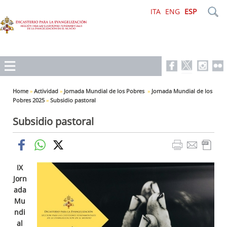
ITA
ENG
ESP
Home
»
Actividad
»
Jornada Mundial de los Pobres
»
Jornada Mundial de los
Pobres 2025
»
Subsidio pastoral
Subsidio pastoral
IX
Jorn
ada
Mu
ndi
al