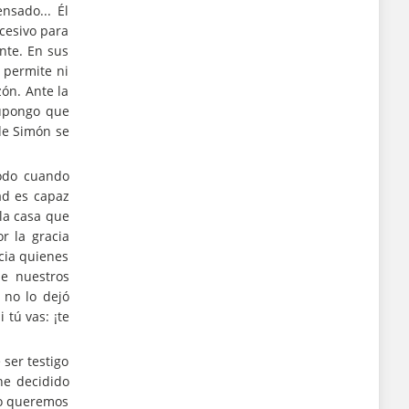
nsado... Él
cesivo para
ente. En sus
 permite ni
ón. Ante la
Supongo que
 de Simón se
todo cuando
ad es capaz
 la casa que
r la gracia
cia quienes
de nuestros
 no lo dejó
 tú vas: ¡te
ser testigo
he decidido
Lo queremos