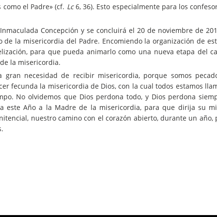
s como el Padre» (cf.
Lc
6, 36). Esto especialmente para los confeso
a Inmaculada Concepción y se concluirá el 20 de noviembre de 20
o de la misericordia del Padre. Encomiendo la organización de est
gelización, para que pueda animarlo como una nueva etapa del c
de la misericordia.
na gran necesidad de recibir misericordia, porque somos pecad
acer fecunda la misericordia de Dios, con la cual todos estamos ll
mpo. No olvidemos que Dios perdona todo, y Dios perdona siem
ste Año a la Madre de la misericordia, para que dirija su m
itencial, nuestro camino con el corazón abierto, durante un año, p
s.