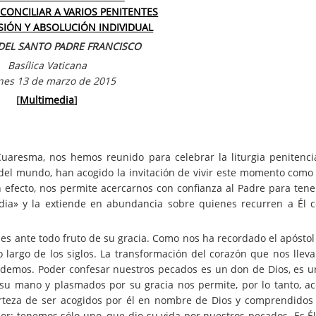
ECONCILIAR A VARIOS PENITENTES
IÓN Y ABSOLUCIÓN INDIVIDUAL
DEL SANTO PADRE FRANCISCO
Basílica Vaticana
nes 13 de marzo de 2015
[
Multimedia
]
uaresma, nos hemos reunido para celebrar la liturgia penitenci
 del mundo, han acogido la invitación de vivir este momento como 
 efecto, nos permite acercarnos con confianza al Padre para tener
dia» y la extiende en abundancia sobre quienes recurren a Él 
es ante todo fruto de su gracia. Como nos ha recordado el apóstol
 largo de los siglos. La transformación del corazón que nos lleva
demos. Poder confesar nuestros pecados es un don de Dios, es un
 su mano y plasmados por su gracia nos permite, por lo tanto, ac
erteza de ser acogidos por él en nombre de Dios y comprendidos
or: tenemos sólo uno, que dio su vida por nuestros pecados. Es Él