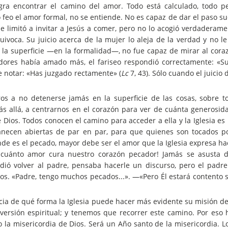
ogra encontrar el camino del amor. Todo está calculado, todo pe
 feo el amor formal, no se entiende. No es capaz de dar el paso su
se limitó a invitar a Jesús a comer, pero no lo acogió verdaderam
uivoca. Su juicio acerca de la mujer lo aleja de la verdad y no le
a superficie —en la formalidad—, no fue capaz de mirar al coraz
vidores había amado más, el fariseo respondió correctamente: «
e notar: «Has juzgado rectamente» (
Lc
7, 43). Sólo cuando el juicio
os a no detenerse jamás en la superficie de las cosas, sobre 
 allá, a centrarnos en el corazón para ver de cuánta generosid
Dios. Todos conocen el camino para acceder a ella y la Iglesia es
necen abiertas de par en par, para que quienes son tocados po
de es el pecado, mayor debe ser el amor que la Iglesia expresa ha
 cuánto amor cura nuestro corazón pecador! Jamás se asusta 
ió volver al padre, pensaba hacerle un discurso, pero el padre
ros. «Padre, tengo muchos pecados...». —«Pero Él estará contento si
 de qué forma la Iglesia puede hacer más evidente su misión de 
versión espiritual; y tenemos que recorrer este camino. Por eso 
o la misericordia de Dios. Será un Año santo de la misericordia. 